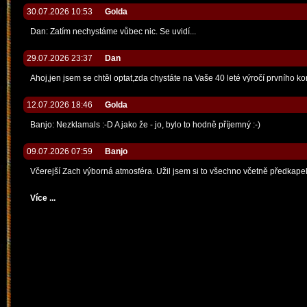
30.07.2026 10:53
Golda
Dan: Zatím nechystáme vůbec nic. Se uvidí...
29.07.2026 23:37
Dan
Ahoj,jen jsem se chtěl optat,zda chystáte na Vaše 40 leté výročí prvního k
12.07.2026 18:46
Golda
Banjo: Nezklamals :-D A jako že - jo, bylo to hodně příjemný :-)
09.07.2026 07:59
Banjo
Včerejší Zach výborná atmosféra. Užil jsem si to všechno včetně předkapel
Více ...