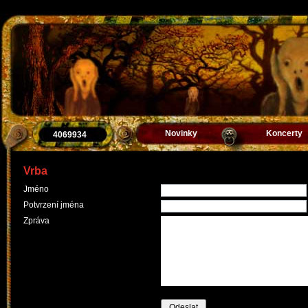
Novinky
Koncerty
4069934
Vrba
Jméno
Potvrzení jména
Zpráva
Odeslat