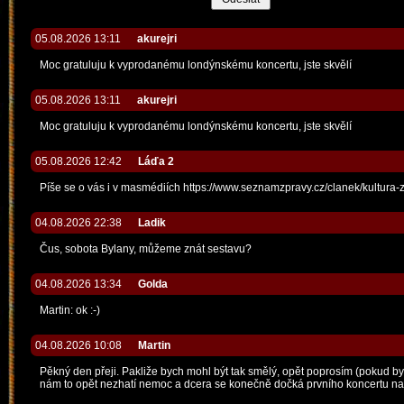
05.08.2026 13:11
akurejri
Moc gratuluju k vyprodanému londýnskému koncertu, jste skvělí
05.08.2026 13:11
akurejri
Moc gratuluju k vyprodanému londýnskému koncertu, jste skvělí
05.08.2026 12:42
Láďa 2
Píše se o vás i v masmédiích https://www.seznamzpravy.cz/clanek/kultur
04.08.2026 22:38
Ladik
Čus, sobota Bylany, můžeme znát sestavu?
04.08.2026 13:34
Golda
Martin: ok :-)
04.08.2026 10:08
Martin
Pěkný den přeji. Pakliže bych mohl být tak smělý, opět poprosím (pokud by t
nám to opět nezhatí nemoc a dcera se konečně dočká prvního koncertu naživo