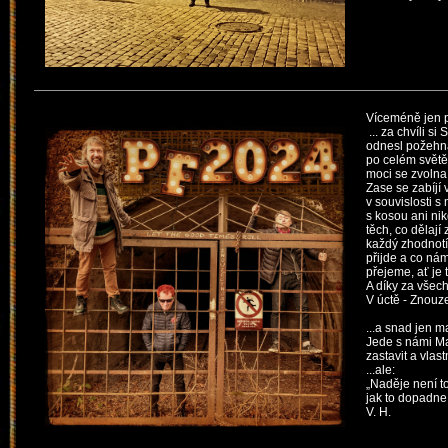
Víceméně jen př
... za chvíli si
odnesl požehna
po celém světě
moci se zvolna 
Zase se zabíjí
v souvislosti s 
s kosou
ani ni
těch,
co dělají 
každý zhodnotí
přijde
a co nám
přejeme, ať je 
A díky za všec
V úctě - Znouz
...a snad jen m
Jede s námi Ma
zastavit a vlas
...ale:
„Naděje není t
jak to dopadne
V. H.