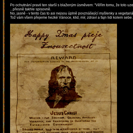
Po ochutnání pravil ten starší s blaženým úsměvem: "Věřím tomu, že toto uzen
...přesně takhle sp
isovně.
No, jasně - v tento čas to asi nejsou úplně povznášející myšlenky a vegetariá
Tož vám všem přejeme hezké Vánoce, klid, mír, zdraví a fajn lidi kolem sebe. 