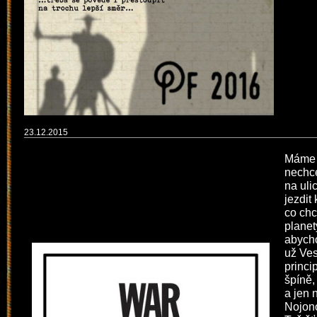
23.12.2015
Máme š
nechce
na uli
jezdit
co chc
planet
abycho
už Ve
princi
špíně,
a jen 
Nojon