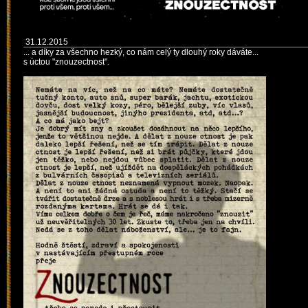
31.12.2015
... a díky za všechno hezký, co nám celý ty dlouhý roky dáváte...
s úctou "znouzectnost".