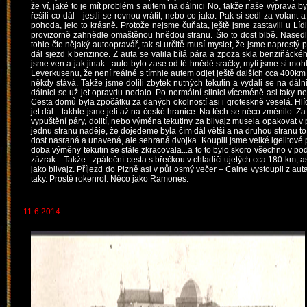
že ví, jaké to je mít problém s autem na dálnici No, takže naše výprava by
řešili co dál - jestli se rovnou vrátit, nebo co jako. Pak si sedl za volan
pohoda, jelo to krásně. Protože nejsme čuňata, ještě jsme zastavili u Lídl
provizorně zahnědle omaštěnou hnědou stranu. Šlo to dost blbě. Nasedlo 
tohle čte nějaký autoopravář, tak si určitě musí myslet, že jsme naprostý p
dál sjezd k benzince. Z auta se valila bílá pára a zpoza skla benziňáckého
jsme ven a jak jinak - auto bylo zase od té hnědé sračky, mytí jsme si moh
Leverkusenu, že není reálné s tímhle autem odjet ještě dalších cca 400km t
někdy stává. Takže jsme dolili zbytek nutných tekutin a vydali se na dál
dálnici se už jet opravdu nedalo. Po normální silnici víceméně asi taky ne
Cesta domů byla zpočátku za daných okolností asi i groteskně veselá. Hlída
jet dál... takhle jsme jeli až na české hranice. Na těch se něco změnilo. 
vypuštění páry, dolití, nebo výměna tekutiny za blivajz musela opakovat v 
jednu stranu naděje, že dojedeme byla čím dál větší a na druhou stranu to 
dost nasraná a unavená, ale sehraná dvojka. Koupili jsme velké igelitové 
doba výměny tekutin se stále zkracovala...a to to bylo skoro všechno v pod
zázrak... Takže - zpáteční cesta s břečkou v chladiči ujetých cca 180 km, asi 1
jako blivajz. Příjezd do Plzně asi v půl osmý večer – Caine vystoupil z auta
taky. Prostě rokenrol. Něco jako Ramones.
11.6.2014