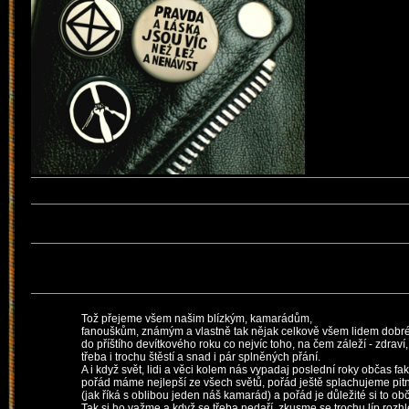
Tož přejeme všem našim blízkým, kamarádům,
fanouškům, známým a vlastně tak nějak celkově všem lidem dobré
do příštího devítkového roku co nejvíc toho, na čem záleží - zdraví
třeba i trochu štěstí a snad i pár splněných přání.
A i když svět, lidi a věci kolem nás vypadaj poslední roky občas fa
pořád máme nejlepší ze všech světů, pořád ještě splachujeme pi
(jak říká s oblibou jeden náš kamarád) a pořád je důležité si to ob
Tak si ho važme a když se třeba nedaří, zkusme se trochu líp rozh