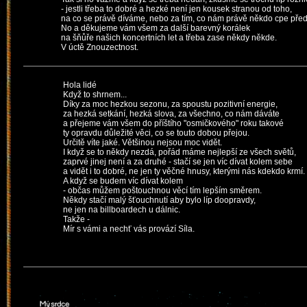
- jestli třeba to dobré a hezké není jen kousek stranou od toho,
na co se právě díváme, nebo za tím, co nám právě někdo cpe před
No a děkujeme vám všem za další barevný korálek
na šňůře našich koncertních let a třeba zase někdy někde.
V úctě Znouzectnost.
Hola lidé
Když to shrnem...
Díky za moc hezkou sezonu, za spoustu pozitivní energie,
za hezká setkání, hezká slova, za všechno, co nám dáváte
a přejeme vám všem do příštího "osmičkového" roku takové
ty opravdu důležité věci, co se touto dobou přejou.
Určitě víte jaké. Většinou nejsou moc vidět.
I když se to někdy nezdá, pořád máme nejlepší ze všech světů,
zaprvé jinej není a za druhé - stačí se jen víc dívat kolem sebe
a vidět i to dobré, ne jen ty věčné hnusy, kterými nás kdekdo krmí.
A když se budem víc dívat kolem
- občas můžem poštouchnou věcí tím lepším směrem.
Někdy stačí malý šťouchnutí aby bylo líp doopravdy,
ne jen na billboardech u dálnic.
Takže -
Mír s vámi a nechť vás provází Síla.