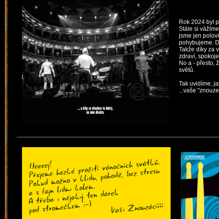
Rok 2024 byl p
Stále si vážím
jsme jen polov
pohybujeme. Dr
Takže díky za 
zdraví, spokoje
No a - přesto, 
světů.
Tak uvidíme, ja
...vaše "znouze