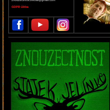
znouzectnost.official@gmail.com
GDPR úlitba