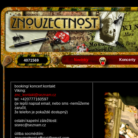
Novinky
Koncerty
4071569
booking/ koncert kontakt
Viking:
znc_kontakt@seznam.cz
tel: +420777160597
(je lepší napsat email, nebo sms -nemůžeme
zaručit,
že telefon je pokaždé dostupný)
ostatní kapelní záležitosti:
sisrec@seznam.cz
úlitba socmédiím: