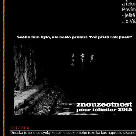
a řekn
Povím:
- ješt
...o V
23.12.2014
Dneska jsme si se synky koupili u soukromého řezníka kus naprosto úžasné 