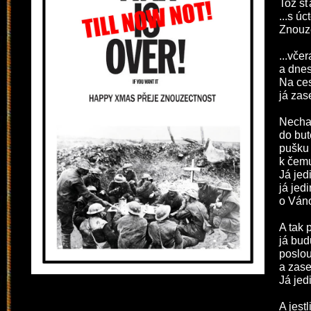
Tož šť
...s úc
Znouz
...vče
a dne
Na ces
já za
Nechal
do but
pušku 
k čemu
Já jed
já jed
o Ván
A tak 
já bud
poslo
a zase
Já jed
A jest