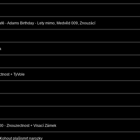
fé - Adams Birthday - Lety mimo, Medvěd 009, Znouzácí
a
tnost + TyVole
 - Znouzectnost + Visací Zámek
 Kohout plašismrt narozky