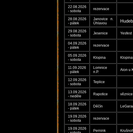
22.08.2026
rezervace
- sobota
28.08.2026
Janovice n.
Hudebn
- pátek
Úhlavou
29.08.2026
Jesenice
Yesfest
- sobota
04.09.2026
rezervace
- pátek
05.09.2026
Klopina
Klopina
- sobota
11.09.2026
Lomnice
Aion u 
- pátek
n.P.
12.09.2026
Teplice
- sobota
13.09.2026
Rapotice
věznice
- neděle
18.09.2026
Děčín
LeGara
- pátek
19.09.2026
rezervace
- sobota
19.09.2026
Pernink
Krušnoh
- sobota