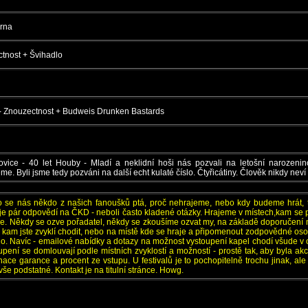
rna
tnost + Švihadlo
- Znouzectnost + Budweis Drunken Bastards
vice - 40 let Houby - Mladí a neklidní hoši nás pozvali na letošní narozenin
. Byli jsme tedy pozváni na další echt kulaté číslo. Čtyřicátiny. Člověk nikdy neví 
to se nás někdo z našich fanoušků ptá, proč nehrajeme, nebo kdy budeme hrát, t
je pár odpovědí na ČKD - neboli často kladené otázky. Hrajeme v místech,kam se po
kce. Někdy se ozve pořadatel, někdy se zkoušíme ozvat my, na základě doporučení m
ubu, kam jste zvyklí chodit, nebo na místě kde se hraje a připomenout zodpovědné oso
o. Navíc - emailové nabídky a dotazy na možnost vystoupení kapel chodí všude v 
ení se domlouvají podle místních zvyklostí a možností - prostě tak, aby byla akc
nace garance a procent ze vstupu. U festivalů je to pochopitelně trochu jinak, al
vše podstatné. Kontakt je na titulní stránce. Howg.