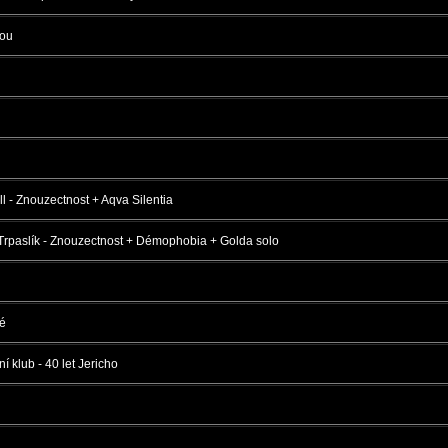
rou
l - Znouzectnost + Aqva Silentia
rpaslík - Znouzectnost + Démophobia + Golda solo
é
í klub - 40 let Jericho