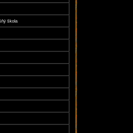
šňý škola