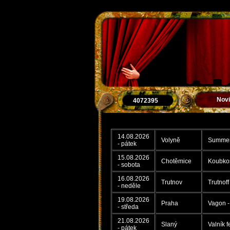
Nov
4072395
14.08.2026
Volyně
Summer 
- pátek
15.08.2026
Chotěmice
Koubkos
- sobota
16.08.2026
Trutnov
Trutnoff
- neděle
19.08.2026
Praha
Vagon -
- středa
21.08.2026
Slaný
Valník f
- pátek