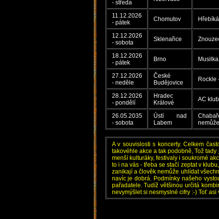
- středa
11.12.2026
Chomutov
Hřebíká
- pátek
12.12.2026
Sklenařice
Znouzec
- sobota
18.12.2026
Brno
Musilka
- pátek
27.12.2026
České
Rockle 
- neděle
Budějovice
28.12.2026
Hradec
AC klub
- pondělí
Králové
26.05.2035
Ústí nad
Chabařo
- sobota
Labem
nemůžeme
A v souvislosti s koncerty. Celkem čas
takovéhle akce a tak podobně, Tož tady 
menší kulturáky, festivaly i soukromé a
to i na vás - třeba se stačí zeptat v kl
zanikají a člověk nemůže uhlídat všechn
navíc je dobrá. Podmínky našeho vystoup
pařadatele. Tudíž většinou určitá kombi
nevymýšlet si nesmyslné cifry :-) Toť asi 