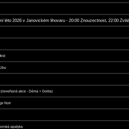
í léto 2026 v Janovickém lihovaru - 20:00 Znouzectnost, 22:00 Zvlá
fest
Krbu
 (neveřejná akce - Déma + Golda)
ge Noir
orská apatyka