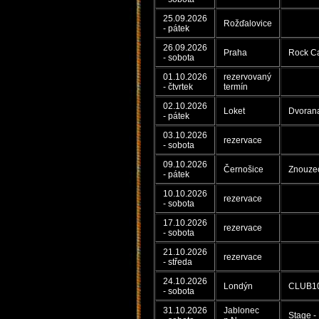
25.09.2026
Rožďalovice
- pátek
26.09.2026
Praha
Rock Ca
- sobota
01.10.2026
rezervovaný
- čtvrtek
termín
02.10.2026
Loket
Dvoran
- pátek
03.10.2026
rezervace
- sobota
09.10.2026
Černošice
Znouzec
- pátek
10.10.2026
rezervace
- sobota
17.10.2026
rezervace
- sobota
21.10.2026
rezervace
- středa
24.10.2026
Londýn
CLUB100
- sobota
31.10.2026
Jablonec
Stage -