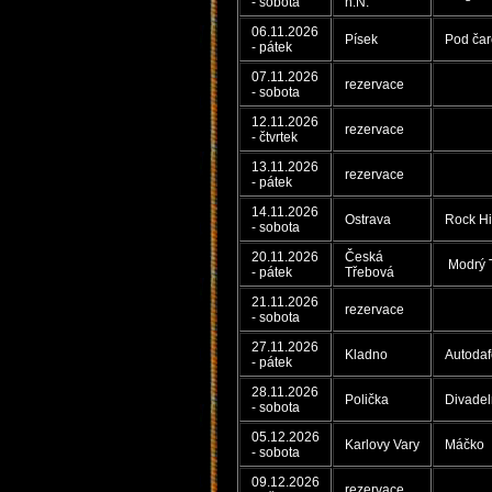
- sobota
n.N.
06.11.2026
Písek
Pod ča
- pátek
07.11.2026
rezervace
- sobota
12.11.2026
rezervace
- čtvrtek
13.11.2026
rezervace
- pátek
14.11.2026
Ostrava
Rock Hil
- sobota
20.11.2026
Česká
Modrý T
- pátek
Třebová
21.11.2026
rezervace
- sobota
27.11.2026
Kladno
Autodaf
- pátek
28.11.2026
Polička
Divadeln
- sobota
05.12.2026
Karlovy Vary
Máčko
- sobota
09.12.2026
rezervace