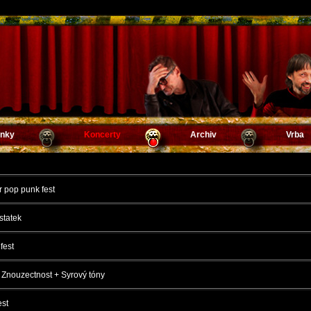
inky
Koncerty
Archiv
Vrba
pop punk fest
tatek
 fest
 Znouzectnost + Syrový tóny
est