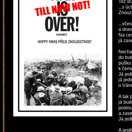
Tož šť
...s úc
Znouz
...vče
a dne
Na ces
já za
Nechal
do but
pušku 
k čemu
Já jed
já jed
o Ván
A tak 
já bud
poslo
a zase
Já jed
A jest