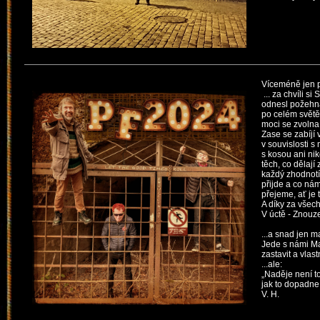
Víceméně jen př
... za chvíli si
odnesl požehna
po celém světě
moci se zvolna 
Zase se zabíjí
v souvislosti s 
s kosou
ani ni
těch,
co dělají 
každý zhodnotí
přijde
a co nám
přejeme, ať je 
A díky za všec
V úctě - Znouz
...a snad jen m
Jede s námi Ma
zastavit a vlas
...ale:
„Naděje není t
jak to dopadne
V. H.