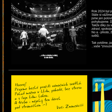
Rok 2024 byl p
Stále si vážím
jsme jen polov
pohybujeme. Dr
Takže díky za 
zdraví, spokoje
No a - přesto, 
světů.
Tak uvidíme, ja
...vaše "znouze