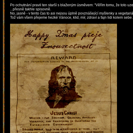
Po ochutnání pravil ten starší s blaženým úsměvem: "Věřím tomu, že toto uzen
...přesně takhle sp
isovně.
No, jasně - v tento čas to asi nejsou úplně povznášející myšlenky a vegetariá
Tož vám všem přejeme hezké Vánoce, klid, mír, zdraví a fajn lidi kolem sebe. 