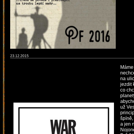
23.12.2015
Máme š
nechce
na uli
jezdit
co chc
planet
abycho
už Ve
princi
špíně,
a jen 
Nojon