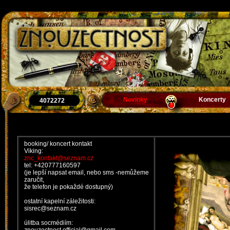
Novinky
Koncerty
4072272
booking/ koncert kontakt
Viking:
znc_kontakt@seznam.cz
tel: +420777160597
(je lepší napsat email, nebo sms -nemůžeme
zaručit,
že telefon je pokaždé dostupný)
ostatní kapelní záležitosti:
sisrec@seznam.cz
úlitba socmédiím: