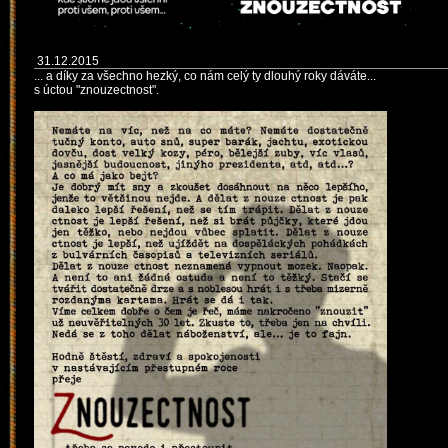
31.12.2015
... a díky za všechno hezký, co nám celý ty dlouhý roky dáváte...
s úctou "znouzectnost".