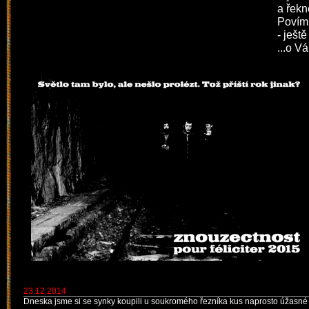
a řekn
Povím:
- ješt
...o V
23.12.2014
Dneska jsme si se synky koupili u soukromého řezníka kus naprosto úžasné 