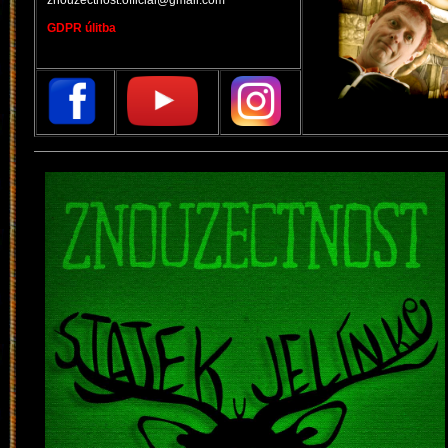
znouzectnost.official@gmail.com
GDPR úlitba