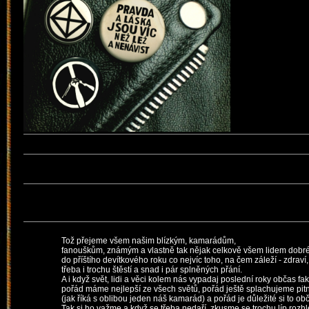
Tož přejeme všem našim blízkým, kamarádům,
fanouškům, známým a vlastně tak nějak celkově všem lidem dobré
do příštího devítkového roku co nejvíc toho, na čem záleží - zdraví
třeba i trochu štěstí a snad i pár splněných přání.
A i když svět, lidi a věci kolem nás vypadaj poslední roky občas fa
pořád máme nejlepší ze všech světů, pořád ještě splachujeme pi
(jak říká s oblibou jeden náš kamarád) a pořád je důležité si to ob
Tak si ho važme a když se třeba nedaří, zkusme se trochu líp rozh