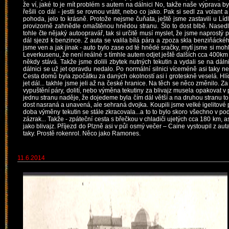
že ví, jaké to je mít problém s autem na dálnici No, takže naše výprava by
řešili co dál - jestli se rovnou vrátit, nebo co jako. Pak si sedl za volan
pohoda, jelo to krásně. Protože nejsme čuňata, ještě jsme zastavili u Lídl
provizorně zahnědle omaštěnou hnědou stranu. Šlo to dost blbě. Nasedlo 
tohle čte nějaký autoopravář, tak si určitě musí myslet, že jsme naprostý p
dál sjezd k benzince. Z auta se valila bílá pára a zpoza skla benziňáckého
jsme ven a jak jinak - auto bylo zase od té hnědé sračky, mytí jsme si moh
Leverkusenu, že není reálné s tímhle autem odjet ještě dalších cca 400km t
někdy stává. Takže jsme dolili zbytek nutných tekutin a vydali se na dál
dálnici se už jet opravdu nedalo. Po normální silnici víceméně asi taky ne
Cesta domů byla zpočátku za daných okolností asi i groteskně veselá. Hlída
jet dál... takhle jsme jeli až na české hranice. Na těch se něco změnilo. 
vypuštění páry, dolití, nebo výměna tekutiny za blivajz musela opakovat v 
jednu stranu naděje, že dojedeme byla čím dál větší a na druhou stranu to 
dost nasraná a unavená, ale sehraná dvojka. Koupili jsme velké igelitové 
doba výměny tekutin se stále zkracovala...a to to bylo skoro všechno v pod
zázrak... Takže - zpáteční cesta s břečkou v chladiči ujetých cca 180 km, asi 1
jako blivajz. Příjezd do Plzně asi v půl osmý večer – Caine vystoupil z auta
taky. Prostě rokenrol. Něco jako Ramones.
11.6.2014