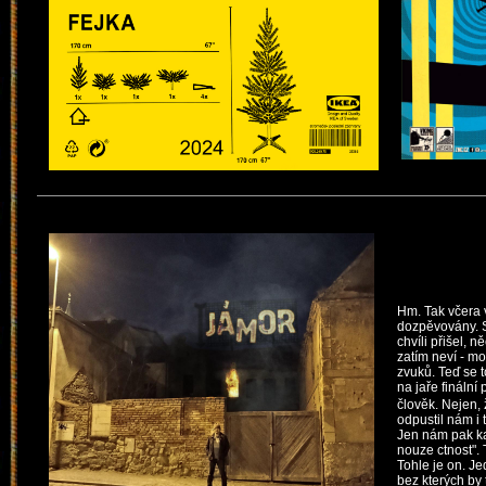
Hm. Tak včera 
dozpěvovány. S
chvíli přišel, 
zatím neví - m
zvuků. Teď se 
na jaře fináln
člověk. Nejen, 
odpustil nám i 
Jen nám pak kaž
nouze ctnost". 
Tohle je on. Je
bez kterých by 