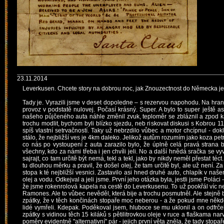
23.11.2014
Leverkusen. Chcete story na dobrou noc, jak Znouzectnost do Německa je
Tady je. Vyrazili jsme v deset dopoledne – s rezervou napohodu. Na hranic
provoz v podstatě nulovej. Počasí krásný. Super. A bylo to super ještě a
našeho půjčeného auta náhle změnil zvuk, teploměr se zbláznil a zpod kap
trochu modlit, bychom byli blízko sjezdu, neb riskovat diskusi s Kobrou
spíš vlastní setrvačností. Taky už nebrzdilo vůbec a motor chcípnul - do
stálo, že nejbližší ves je 4km daleko. Jelikož autům rozumím jako koza pet
co nás po vystoupení z auta zarazilo bylo, že úplně celá pravá strana
všechny, kdo za námi třeba i jen chvíli jeli. No a další hnědá sračka se vyv
sajrajt, co tam určitě být nemá, tekl a tekl, jako by nikdy neměl přestat 
tu dlouhou měrku a pravil, že došel olej, že tam určitě byl, ale už není. Za
stopa k té nejbližší vesnici. Zastavilo asi hned druhé auto, chlapík v na
olej a vodu. Odkejval a jeli jsme. První jeho otázka byla, jestli jsme Poláci
že jsme rokenrolová kapela na cestě do Leverkusenu. To už pookřál víc než 
Ramones. Ale to vůbec nevěděl, která bije a trochu posmutněl. Ale stejně b
zpátky, že v těch končinách stopaře moc neberou - a že pokud mne něk
lidé vymřeli. Kdepak. Poděkoval jsem, hluboce se mu uklonil a on odfrčel. 
zpátky s vidinou těch 15 kiláků s pětilitrovkou oleje v ruce a flaškama
poměry evidentně "alternativní" pár - jejich první věta zněla, že tady stopa