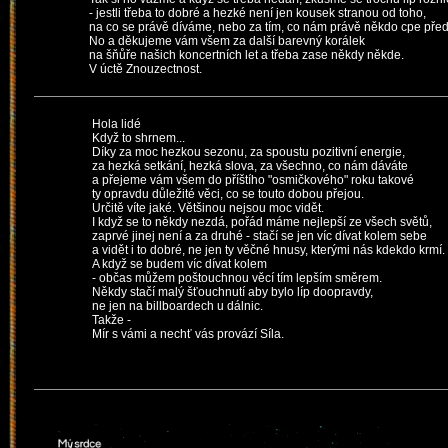
- jestli třeba to dobré a hezké není jen kousek stranou od toho,
na co se právě díváme, nebo za tím, co nám právě někdo cpe před
No a děkujeme vám všem za další barevný korálek
na šňůře našich koncertních let a třeba zase někdy někde.
V úctě Znouzectnost.
Hola lidé
Když to shrnem...
Díky za moc hezkou sezonu, za spoustu pozitivní energie,
za hezká setkání, hezká slova, za všechno, co nám dáváte
a přejeme vám všem do příštího "osmičkového" roku takové
ty opravdu důležité věci, co se touto dobou přejou.
Určitě víte jaké. Většinou nejsou moc vidět.
I když se to někdy nezdá, pořád máme nejlepší ze všech světů,
zaprvé jinej není a za druhé - stačí se jen víc dívat kolem sebe
a vidět i to dobré, ne jen ty věčné hnusy, kterými nás kdekdo krmí.
A když se budem víc dívat kolem
- občas můžem poštouchnou věcí tím lepším směrem.
Někdy stačí malý šťouchnutí aby bylo líp doopravdy,
ne jen na billboardech u dálnic.
Takže -
Mír s vámi a nechť vás provází Síla.