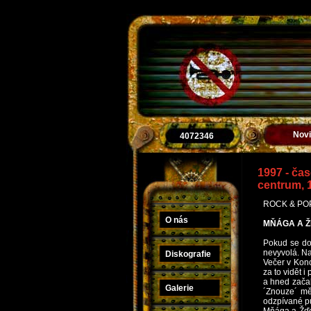
Nov
4072346
1997 - ča
centrum, 
ROCK & POP –
O nás
MŇÁGA A ŽĎO
Pokud se do
nevyvolá. Na
Diskografie
Večer v Konc
za to vidět i
a hned začal
Galerie
´Znouze´ měl
odzpívané pu