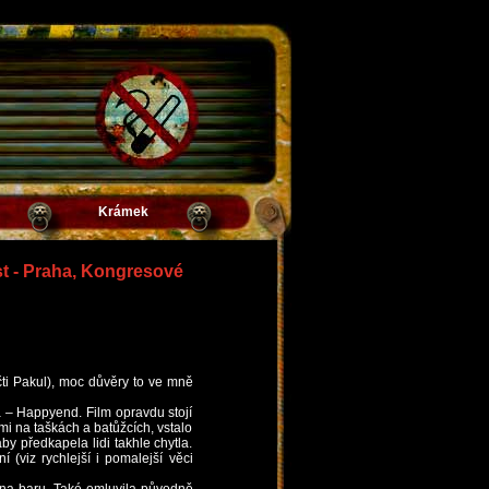
Krámek
st - Praha, Kongresové
ti Pakul), moc důvěry to ve mně
 – Happyend. Film opravdu stojí
emi na taškách a batůžcích, vstalo
by předkapela lidi takhle chytla.
 (viz rychlejší i pomalejší věci