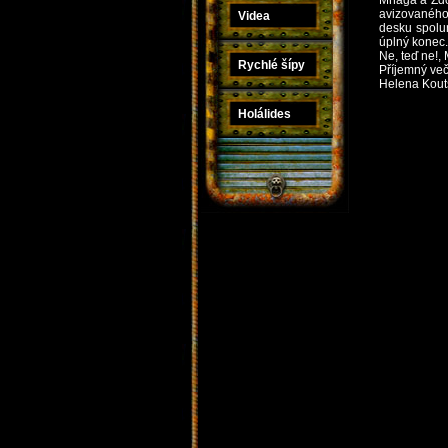
Mňága a Žďo
avizovaného 
Videa
desku spolun
úplný konec.
Ne, teď ne!,
Rychlé šípy
Příjemný več
Helena Kout
Holálides