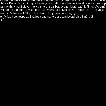
rp nám hned v úvodu nepřinesla Žádné dobré zprávy, stejně jako v říjnu v Luce
hosta Karla Zicha. Druhý slibovaný host Mikoláš Chadima se dostavil a hrál v pí
ahrával). Hlavní slovo měly písně z alba Happyend, které patří k filmu. Výborn
 Mňága jela dobře celý koncert, ale znovu se potvrdilo, že – nic naplat – největší
 Made in Valmez a 17B, podle čehož také posluchači reagují.
er. Mňága se necpe za každou cenu nahoru a o tom by asi bigbít měl být.
ská.