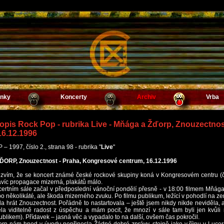
inky
Koncerty
Archiv
Vrba
sopis Rock Pop - rubrika Live - Mňága a Žďorp, Znouzectno
16.12.1996
 1997, číslo 2., strana 98 - rubrika "
Live
"
RP, Znouzectnost - Praha, Kongresové centrum, 16.12.1996
zvím, že se koncert známé české rockové skupiny koná v Kongresovém centru (č
víc propagace mizerná, plakátů málo.
ertním sále začal v předposlední vánoční pondělí přesně - v 18:00 filmem Mňága
 po několikáté, ale škoda mizerného zvuku. Po filmu publikum, ležící v pohodlí na z
a hrát Znouzectnost. Pořádně to nastartovala – ještě jsem nikdy nikde neviděla, a
a viditelně radost z úspěchu a mám pocit, že mnozí v sále tam byli jen kvůli ní
blikem). Přídavek – jasná věc a vypadalo to na další, ovšem čas pokročil.