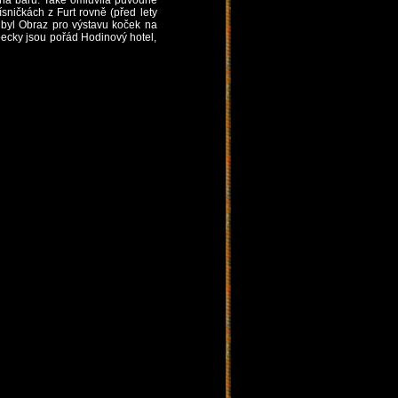
rna baru. Také omluvila původně
sničkách z Furt rovně (před lety
ý byl Obraz pro výstavu koček na
 pecky jsou pořád Hodinový hotel,