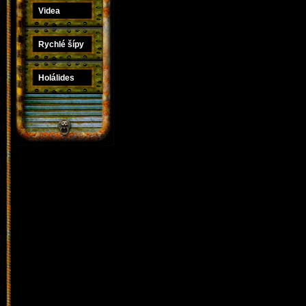
Videa
Rychlé šípy
Holálides