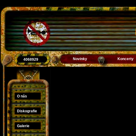
Novinky
Koncerty
4068929
O nás
Diskografie
Galerie