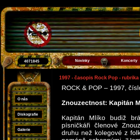
Novinky
Koncerty
4071845
1997 - časopis Rock Pop - rubrika
ROCK & POP – 1997, číslo 
O nás
Znouzectnost: Kapitán M
Diskografie
Kapitán Mlíko budiž br
písničkáři členové Znouz
Galerie
druhu než kolegové z fol