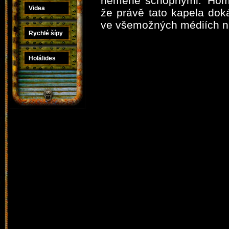
neméně schopnými. 'Homo 
Videa
že právě tato kapela dok
ve všemožných médiích nap
Rychlé šípy
Holálides