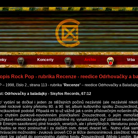
inky
Koncerty
Archiv
Vrba
sopis Rock Pop - rubrika Recenze - reedice Odrhovačky a b
 1998, číslo 2., strana 113 - rubrika "
Recenze
" – reedice Odrhovačky a Baladajk
t: Odrhovačky a baladajky - Sisyfos Records, 67:12
' vydání se dočkal i jeden ze stěžejních počinů nezávislé (ale nezávislé nikol
ňské rockové scény přelomu 80. a 90. let, album kultovního spolku Znouzectnost
o)kazetové podobě. Připadá mi to už vážně jak s oním příslovečným nošením dřív
 o chytrém punkově-novovlnném písničkaření Znouzectnosti, o jejím mimořád
chytlavé melodické popěvky (ozvláštněné mj. vynalézavým, byť zdánlivě neumět
tě Eminým saxofonem) plné hravých, veselých, ale i přemýšlivých, literaturou pouč
 budou se moci poslouchat i za dalších osm, deset, dvacet let... Nutno však s
rávacími možnostmi - zvuková úroveň CD je těžce demosnímková záležitost. Mezi
 které lze zařadit do pomyslného zlatého fondu Znouzectnosti (Město Londýn, Baj