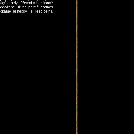
siky' kapely -Převrat v banánové
 obsažené už na patrně dodnes
čkáme se někdy i její reedice na