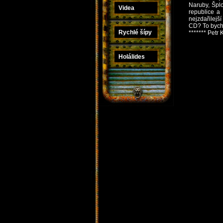
Naruby, Šplo
Videa
republice a
nejzdařilejš
CD? To bych s
Rychlé šípy
******* Petr 
Holálides