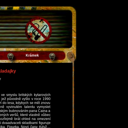
Krámek
aladajky
y
i ve smyslu britských kytarových
, jež původně vyšlo v roce 1990
í do lesa, kdybych se měl znovu
ně vyvinutém talentu vymyslet
elským bubnováním pana Caina a
ených veršů, které vlastně vůbec
amozřejmě brát ohled na omezení
 dvaadvaceti skladbami figuruje
ka, Figurka, Nový časy, Když...,