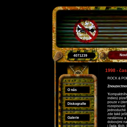
Nov
4071239
1998 - ča
ROCK & POP –
Znouzectnos
O nás
'Kompaktního
indies) plze
pouze v (dem
Diskografie
rozepisovat
jednoduché 
zde také ješ
Galerie
nestárnou a
dobovými nah
i řada těch,