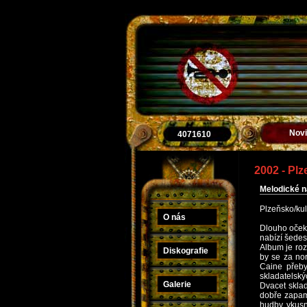
Nov
4071610
2002 - Plz
Melodické n
Plzeňsko/kul
O nás
Dlouho oček
nabízí šedes
Album je roz
Diskografie
by se za nor
Caine přeby
skladatelský
Galerie
Dvacet sklad
dobře zapama
hudby, vkusn