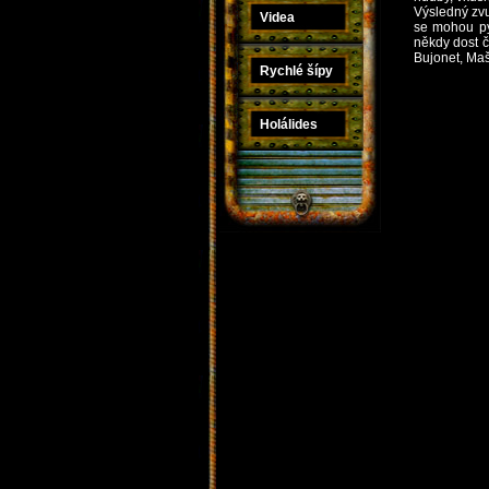
Výsledný zv
Videa
se mohou pyš
někdy dost č
Bujonet, Maš
Rychlé šípy
Holálides