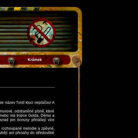
Krámek
e název Tvrdí kluci nepláčou! A
onusové, odstraněné písně, které
, nebo má trojice Golda, Déma a
nad jen bonusy přinášejí více
é, rozhoupané melodie a zpěvné,
hybějí ani přesahy do středověké