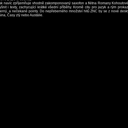
uk navíc zpříjemňuje vhodně zakomponovaný saxofon a flétna Romany Kohoutové
nit i texty, zachycující krátké všední příběhy. Kromě citu pro jazyk a rým prokaz
erný, a nečekané pointy. Do nepřeberného množství hitů ZNC by se z nové desky 
ina, Časy zlý nebo Austálie.