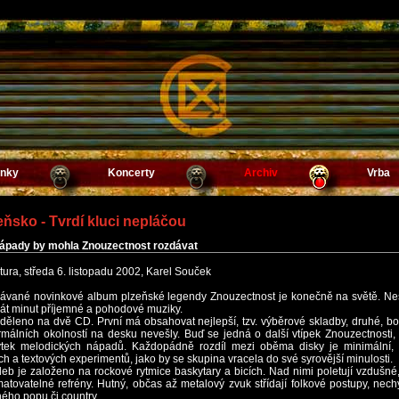
inky
Koncerty
Archiv
Vrba
eňsko - Tvrdí kluci nepláčou
ápady by mohla Znouzectnost rozdávat
tura, středa 6. listopadu 2002, Karel Souček
ávané novinkové album plzeňské legendy Znouzectnost je konečně na světě. Nes
át minut příjemné a pohodové muziky.
děleno na dvě CD. První má obsahovat nejlepší, tzv. výběrové skladby, druhé, b
málních okolností na desku nevešly. Buď se jedná o další vtípek Znouzectnosti
tek melodických nápadů. Každopádně rozdíl mezi oběma disky je minimální, s
ch a textových experimentů, jako by se skupina vracela do své syrovější minulosti.
eb je založeno na rockové rytmice baskytary a bicích. Nad nimi poletují vzdušn
tovatelné refrény. Hutný, občas až metalový zvuk střídají folkové postupy, nec
ého popu či country.