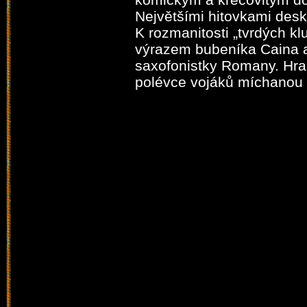
Největšími hitovkami des
K rozmanitosti „tvrdých kl
výrazem bubeníka Caina
saxofonistky Romany. Hran
polévce vojáků míchanou