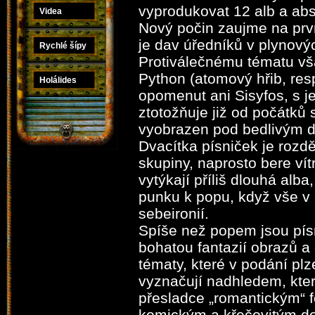
vyprodukovat 12 alb a abs
Videa
Nový počin zaujme na prv
je dav úředníků v plynov
Rychlé šípy
Protiválečnému tématu v
Python (atomový hřib, re
Holálides
opomenut ani Sisyfos, s 
ztotožňuje již od počátků 
vyobrazen pod bedlivým d
Dvacítka písniček je rozd
skupiny, naprosto bere vít
vytýkají příliš dlouhá alb
punku k popu, když vše v 
sebeironií.
Spíše než popem jsou pís
bohatou fantazií obrazů a
tématy, které v podání pl
vyznačují nadhledem, kte
přesladce „romantickým“ f
komickým a křečovitým d