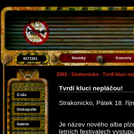
Novinky
Koncerty
4073361
2002 - Strakonicko - Tvrdí kluci n
Tvrdí kluci nepláčou!
O nás
Strakonicko, Pátek 18. říj
Diskografie
Je název nového alba plze
Galerie
letních festivalech vystup