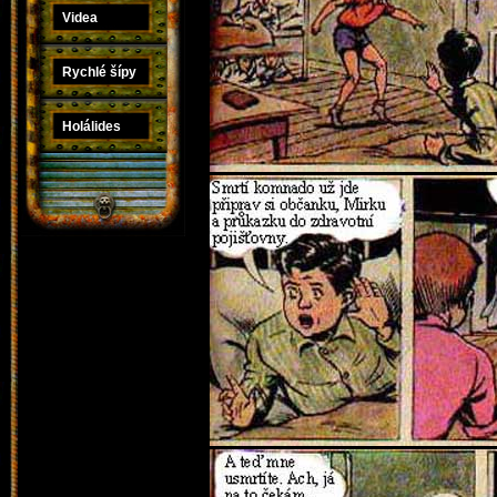
Videa
Rychlé šípy
Holálides