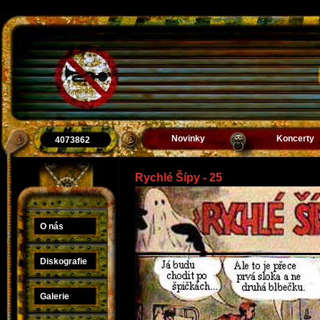
Novinky
Koncerty
4073862
Rychlé Šípy - 25
O nás
Diskografie
Galerie