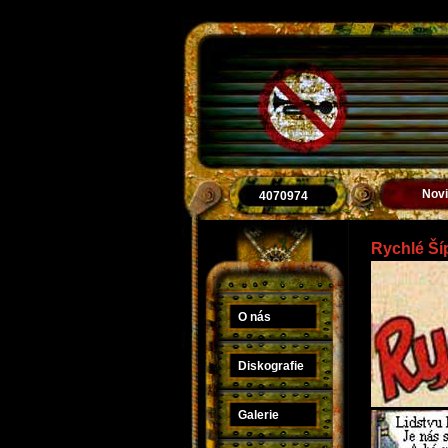
Nov
4070974
Rychlé Šíp
O nás
Diskografie
Galerie