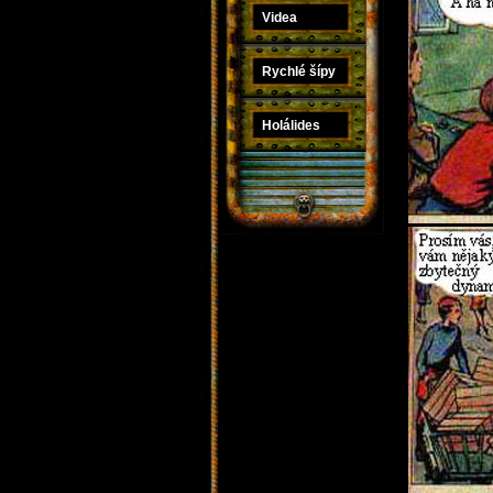
Videa
Rychlé šípy
Holálides