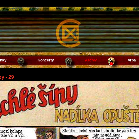
inky
Koncerty
Archiv
Vrba
y - 29