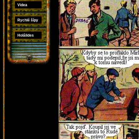
Videa
Rychlé šípy
Holálides