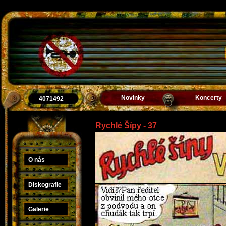
Novinky
Koncerty
4071492
Rychlé Šípy - 37
O nás
Diskografie
Galerie