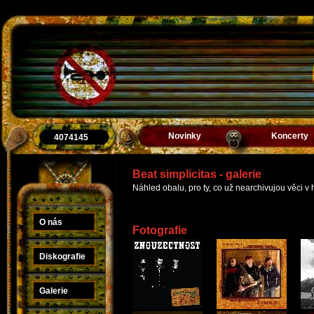
Novinky
Koncerty
4074145
Beat simplicitas - galerie
Náhled obalu, pro ty, co už nearchivujou věci v
O nás
Fotografie
Diskografie
Galerie