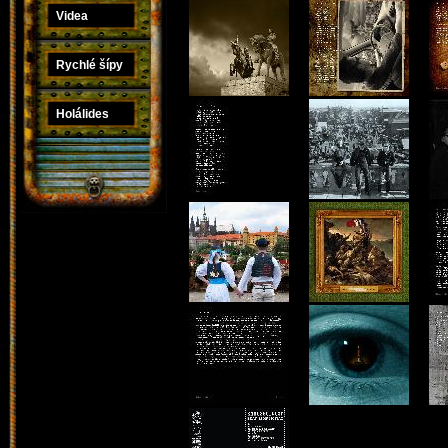
Videa
Rychlé šípy
Holálides